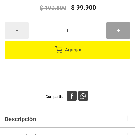
$
99
.
900
$
199
.
800
Agregar
+
Descripción
Disfruta de tu música y llamadas con total libertad gracias a
estos audífonos inalámbricos con diseño ergonómico tipo