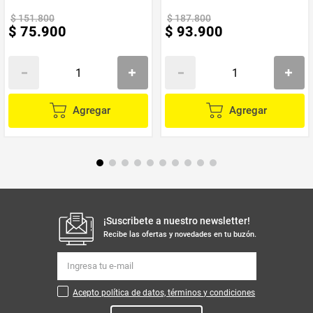
movimientos bruscos
$
151
.
800
$
187
.
800
Entrada de carga tipo USB
$
75
.
900
$
93
.
900
*IMPORTANTE* El color del producto puede variar, según la
disponibilidad en el momento*
**INFORMACION IMPORTANTE **El color de la foto es
referencial para que puedas ver los atributos del producto y al
mismo tiempo es la opción 1 nuestra de despacho. Pero
dejamos la aclaración para que lo tengas presente por si te
Agregar
Agregar
llegara en otro color. **
NOTA : La foto de este producto ha sido ambientada, por lo cual
no incluye ningún adorno, ni accesorios, ni piezas adicionales ni
ningún otro elemento que lo acompañan.
Observaciones De Garantía: 1 Mes**** La garantía de este
producto es exclusivamente por defectos de fábrica, no por
daños ocasionados por mal uso o por desconocimiento de uso
del cliente. La garantía se tramitará bajo las políticas, términos y
condiciones establecidos por la empresa. ****
¡Suscribete a nuestro newsletter!
Recibe las ofertas y novedades en tu buzón.
Acepto política de datos, términos y condiciones