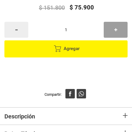
$
75
.
900
$
151
.
800
Agregar
+
Descripción
Disfruta de un sonido potente y estable con estos audífonos
inalámbricos diseñados para deporte, trabajo y uso diario. Su