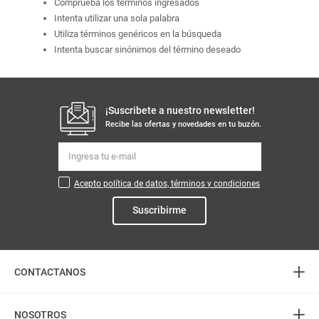
Comprueba los términos ingresados
Intenta utilizar una sola palabra
Utiliza términos genéricos en la búsqueda
Intenta buscar sinónimos del término deseado
¡Suscribete a nuestro newsletter!
Recibe las ofertas y novedades en tu buzón.
Acepto política de datos, términos y condiciones
Suscribirme
+
CONTACTANOS
+
Atención telefónica
NOSOTROS