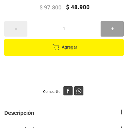
$
48
.
900
$
97
.
800
Agregar
+
Descripción
Este práctico y eficiente audífono amplificador de sonido está diseñado