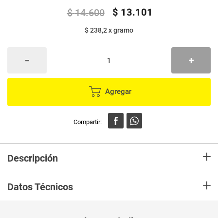
$
13
.
101
$
14
.
600
$ 238,2
x
gramo
Agregar
+
Descripción
Disfruta del sabor de Lomos de Atún en aceite de oliva MENOS ACEITE
+
con el nuevo Van Camp's y prepara platos deliciosos para compartir.
Datos Técnicos
Unidad de
un