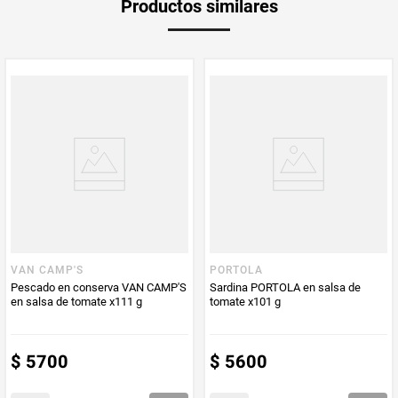
Productos similares
medida
Multiplicador
1
PUM - Medida
55
Peso Neto
55
Producto (kg)
PUM - Unidad
Gramo
de Medida
VAN CAMP'S
PORTOLA
Pescado en conserva VAN CAMP'S
Sardina PORTOLA en salsa de
en salsa de tomate x111 g
tomate x101 g
$
5700
$
5600