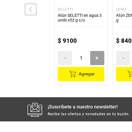
VIGILANTE
SELETTI
ZENÚ
Sardina VIGILANTE en
Atún SELETTI en agua 3
Atún ZE
aceite picante x88 g
unds x52 g c/u
g
$
10
.
600
$
9100
$
840
Agregar
Agregar
¡Suscríbete a nuestro newsletter!
Recibe las ofertas y novedades en tu buzón.