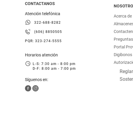
CONTACTANOS
NOSOTR
Atención telefónica
Acerca de
322-688-8282
Almacene
Contacte
(606) 8850505
Preguntas
PQR: 323-274-5555
Portal Pr
Digibonos
Horarios atención
Autorizaci
L-S: 7:30 am - 8:00 pm
D-F: 8:00 am - 7:00 pm
Reglam
Sosten
Síguenos en: