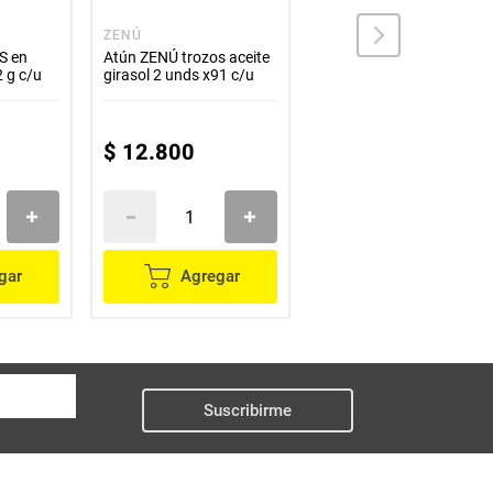
ZENÚ
VAN CAMP'S
S en
Atún ZENÚ trozos aceite
Ensalada VAN CAMP'S
2 g c/u
girasol 2 unds x91 c/u
con atún y champiñones
x105 g
$
9500
$
12
.
800
$
8600
gar
Agregar
Agregar
Suscribirme