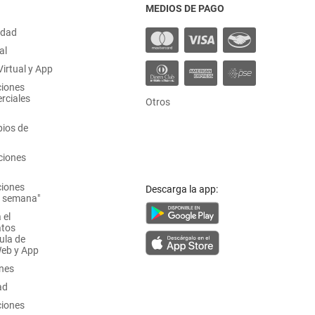
MEDIOS DE PAGO
idad
al
irtual y App
ciones
rciales
Otros
ios de
ciones
ciones
Descarga la app:
a semana"
 el
atos
ula de
Web y App
ones
ad
ciones