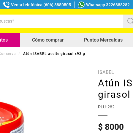
Venta telefónica (606) 8850505
Whatsapp 3226888282
uscas?
s buscados
atos
Cómo comprar
Puntos Mercaldas
Conserva
Atún ISABEL aceite girasol x93 g
ISABEL
Atún I
girasol
PLU
:
282
$
8000