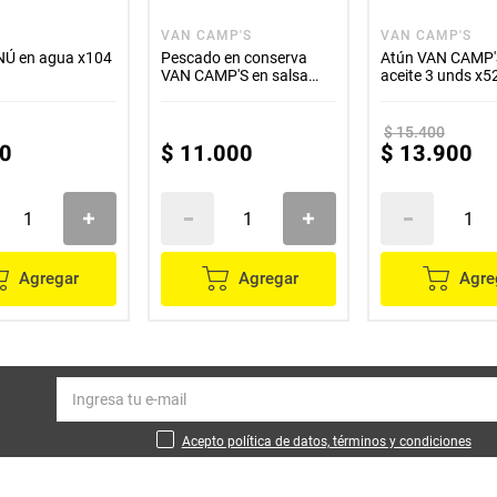
VAN CAMP'S
VAN CAMP'S
NÚ en agua x104
Pescado en conserva
Atún VAN CAMP'
VAN CAMP'S en salsa
aceite 3 unds x5
tomate x276 g
$
15
.
400
0
$
11
.
000
$
13
.
900
Agregar
Agregar
Agre
Acepto política de datos, términos y condiciones