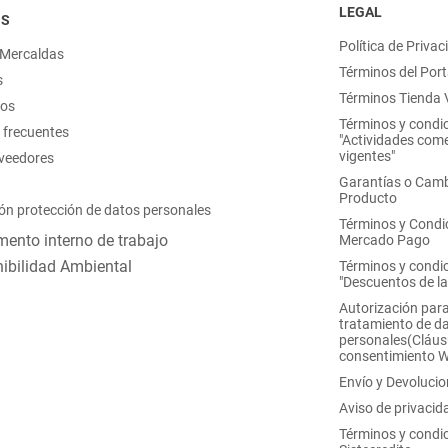
LEGAL
OS
Política de Privac
 Mercaldas
Términos del Port
s
Términos Tienda V
nos
Términos y condi
 frecuentes
"Actividades come
vigentes"
oveedores
Garantías o Camb
Producto
ón protección de datos personales
Términos y Condi
ento interno de trabajo
Mercado Pago
ibilidad Ambiental
Términos y condi
"Descuentos de l
Autorización para
tratamiento de d
personales(Cláus
consentimiento 
Envío y Devoluci
Aviso de privacid
Términos y condi