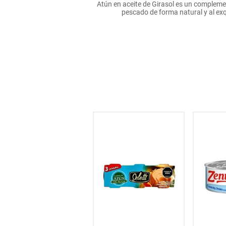
Atún en aceite de Girasol es un complemen
hogar
pescado de forma natural y al exq
tecnología
moda
deportes
juguetería