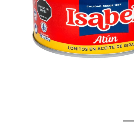
despensa
Arroz
Aceite
lácteos y refrigerados
vinos y licores
cuidado del bebé
mascotas
limpieza
cuidado personal
otros