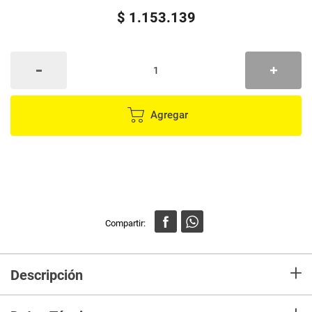
$
1
.
153
.
139
Agregar
+
Descripción
Aspiradora de sólidos y líquidos, 16 gal, acero inox, Truper Motor de 6 HP
de alto rendimiento • 2X Mayor poder de succión • 3X Mayor durabilidad