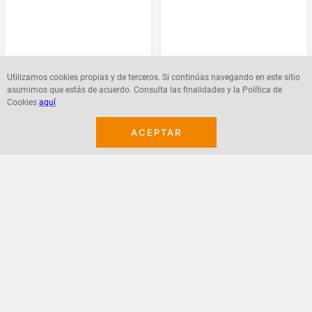
$
923
.
988
$
1
.
153
.
139
Utilizamos cookies propias y de terceros. Si continúas navegando en este sitio
asumimos que estás de acuerdo. Consulta las finalidades y la Política de
Cookies
aquí
ACEPTAR
Agregar
Agregar
¡Suscribete a nuestro newsletter!
Recibe las ofertas y novedades en tu buzón.