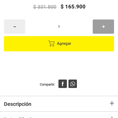
$
165
.
900
$
331
.
800
Agregar
+
Descripción
Grill Asador Panini 180° Cobre HE-215