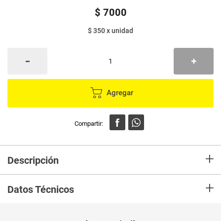
$
7000
$ 350
x
unidad
Agregar
+
Descripción
Nuestra auténtica infusión para la noche, una mezcla verdaderamente
+
calmante para finalizar el día.
Datos Técnicos
Unidad de
un