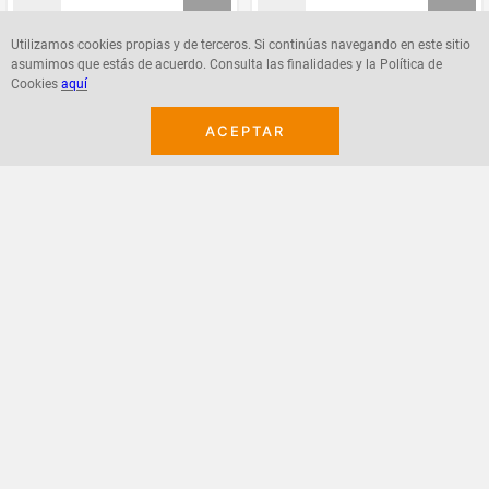
Utilizamos cookies propias y de terceros. Si continúas navegando en este sitio
asumimos que estás de acuerdo. Consulta las finalidades y la Política de
Agregar
Agregar
Cookies
aquí
ACEPTAR
¡Suscribete a nuestro newsletter!
Recibe las ofertas y novedades en tu buzón.
Acepto política de datos, términos y condiciones
Suscribirme