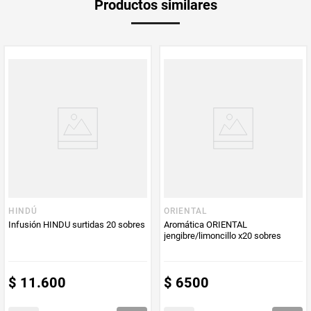
Productos similares
medida
Multiplicador
1
PUM - Medida
20
Peso Neto
20
Producto (kg)
PUM - Unidad
Unidad
de Medida
HINDÚ
ORIENTAL
Infusión HINDU surtidas 20 sobres
Aromática ORIENTAL
jengibre/limoncillo x20 sobres
$
11
.
600
$
6500