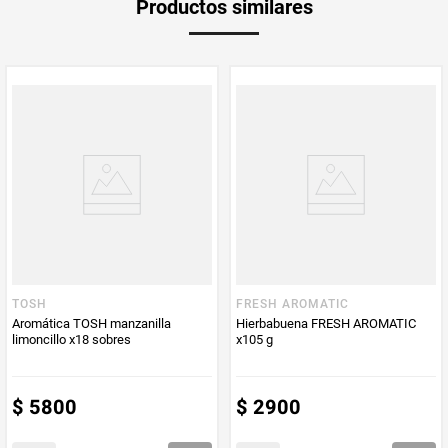
Productos similares
medida
Multiplicador
1
PUM - Medida
50
Peso Neto
50
Producto (kg)
PUM - Unidad
Unidad
de Medida
TOSH
FRESH AROMATIC
Aromática TOSH manzanilla
Hierbabuena FRESH AROMATIC
limoncillo x18 sobres
x105 g
$
5800
$
2900