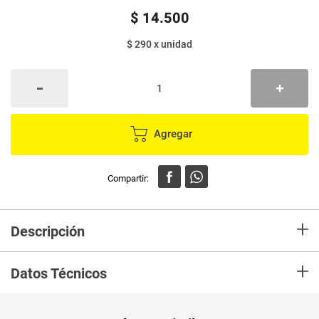
$
14
.
500
$ 290
x
unidad
Agregar
+
Descripción
Deliciosa bebida de una hierba tradicional, te cautivará con su delicado
+
aroma además de su suave y calmante sabor.
Datos Técnicos
Unidad de
un