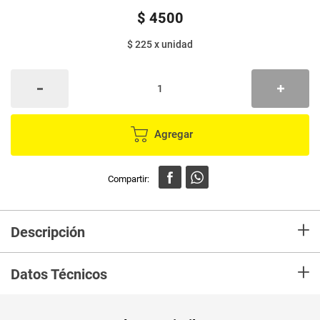
$
4500
$ 225
x
unidad
Agregar
+
Descripción
Las hojas se utilizan en gran medida como té de hierbas por sus
+
propiedades aromáticas, digestivas y antiespasmódicas.
Datos Técnicos
Unidad de
un