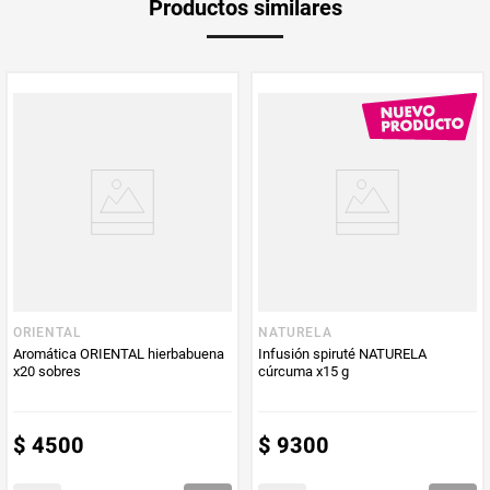
Productos similares
medida
Multiplicador
1
PUM - Medida
15
Peso Neto
20
Producto (kg)
PUM - Unidad
Unidad
de Medida
ORIENTAL
NATURELA
Aromática ORIENTAL hierbabuena
Infusión spiruté NATURELA
x20 sobres
cúrcuma x15 g
$
4500
$
9300