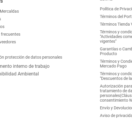
OS
Política de Privac
 Mercaldas
Términos del Port
s
Términos Tienda V
nos
Términos y condi
 frecuentes
"Actividades come
vigentes"
oveedores
Garantías o Camb
Producto
ón protección de datos personales
Términos y Condi
ento interno de trabajo
Mercado Pago
ibilidad Ambiental
Términos y condi
"Descuentos de l
Autorización para
tratamiento de d
personales(Cláus
consentimiento 
Envío y Devoluci
Aviso de privacid