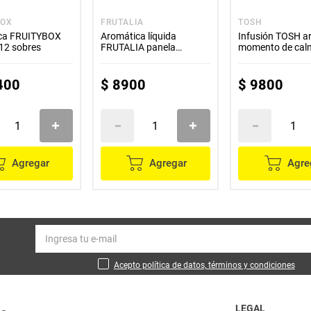
BOX
FRUTALIA
TOSH
ca FRUITYBOX
Aromática líquida
Infusión TOSH a
12 sobres
FRUTALIA panela
momento de cal
naranja jengibre 10 unds
sobres
x140 g
400
$
8900
$
9800
Agregar
Agregar
Agre
Acepto política de datos, términos y condiciones
LEGAL