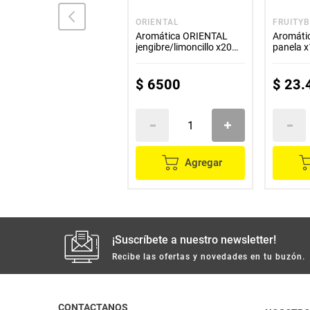
HINDÚ
ORIENTAL
FRUITY
Aromática HINDÚ anís
Aromática ORIENTAL
Aromáti
x20 sobres
jengibre/limoncillo x20
panela x
sobres
$
4300
$
6500
$
23
.
Agregar
Agregar
¡Suscríbete a nuestro newsletter!
Recibe las ofertas y novedades en tu buzón.
CONTACTANOS