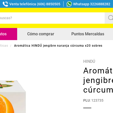
Venta telefónica (606) 8850505
Whatsapp 3226888282
uscas?
s buscados
atos
Cómo comprar
Puntos Mercaldas
ticas
Aromática HINDÚ jengibre naranja cúrcuma x20 sobres
HINDÚ
Aromát
jengibr
cúrcum
PLU
:
123735