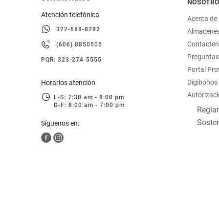
NOSOTR
Atención telefónica
Acerca de
322-688-8282
Almacene
Contacte
(606) 8850505
Preguntas
PQR: 323-274-5555
Portal Pr
Digibonos
Horarios atención
Autorizaci
L-S: 7:30 am - 8:00 pm
D-F: 8:00 am - 7:00 pm
Reglam
Sosten
Síguenos en: