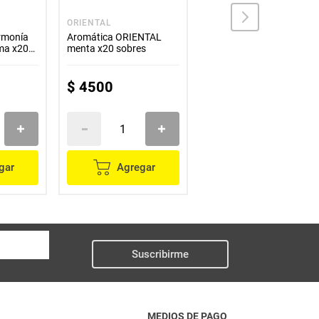
ORIENTAL
HINDÚ
rmonía
Aromática ORIENTAL
Aromática HINDÚ
ma x20
menta x20 sobres
hierbabuena x20 sobres
$
4500
$
4300
gar
Agregar
Agregar
Suscribirme
MEDIOS DE PAGO