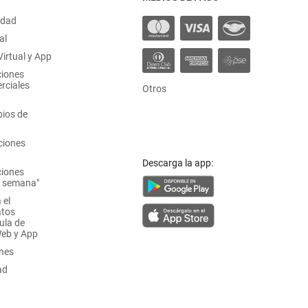
idad
al
irtual y App
ciones
rciales
Otros
ios de
ciones
Descarga la app:
ciones
a semana"
 el
atos
ula de
Web y App
ones
ad