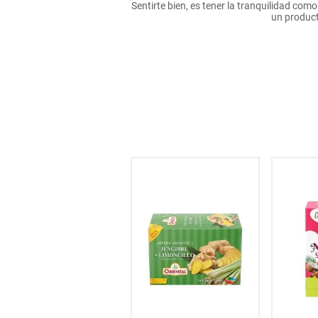
Sentirte bien, es tener la tranquilidad co
hogar
un product
tecnología
moda
deportes
juguetería