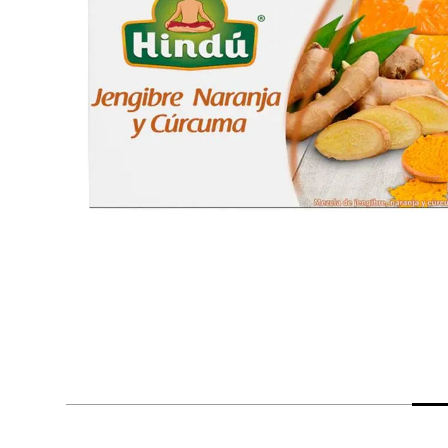
despensa
Arroz
Aceite
lácteos y refrigerados
vinos y licores
cuidado del bebé
mascotas
limpieza
cuidado personal
otros