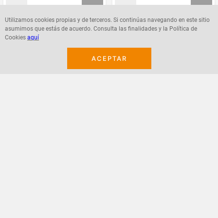
Utilizamos cookies propias y de terceros. Si continúas navegando en este sitio
asumimos que estás de acuerdo. Consulta las finalidades y la Política de
Agregar
Agregar
Cookies
aquí
ACEPTAR
¡Suscribete a nuestro newsletter!
Recibe las ofertas y novedades en tu buzón.
Acepto política de datos, términos y condiciones
Suscribirme