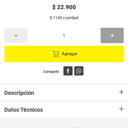
$
22
.
900
$ 1145
x
unidad
Agregar
+
Descripción
Es una exquisita infusión liquida de frutas, elaborada con la pulpa 100%
+
natural de las exóticas frutas colombianas. ¿Por qué es líquida? porque
Datos Técnicos
liquida es igual a fruta de verdad, lo que la hace perfecta para preparar
una deliciosa bebida caliente, de insuperable sabor y aroma, que brinda
todas las propiedades y beneficios de las frutas.
Unidad de
un