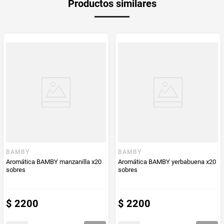
Productos similares
medida
Multiplicador
1
PUM - Medida
20
Peso Neto
20
Producto (kg)
PUM - Unidad
Unidad
de Medida
BAMBY
BAMBY
Aromática BAMBY manzanilla x20
Aromática BAMBY yerbabuena x20
sobres
sobres
$
2200
$
2200