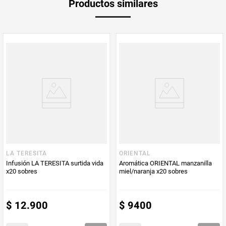
Productos similares
medida
Multiplicador
1
PUM - Medida
48
Peso Neto
48
Producto (kg)
PUM - Unidad
Unidad
de Medida
LA TERESITA
ORIENTAL
Infusión LA TERESITA surtida vida
Aromática ORIENTAL manzanilla
x20 sobres
miel/naranja x20 sobres
$
12
.
900
$
9400