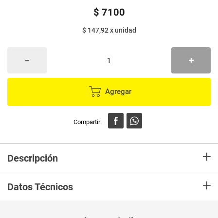
$
7100
$ 147,92
x
unidad
Agregar
+
Descripción
Cubos de Panela Saborizados, (aromáticas) Con sabores a Limón, frutos
+
rojos, frutas tropicales, naranja, canela, limoncillo, cidrón, manzanilla,
Datos Técnicos
durazno, te verde, natural.
Unidad de
un