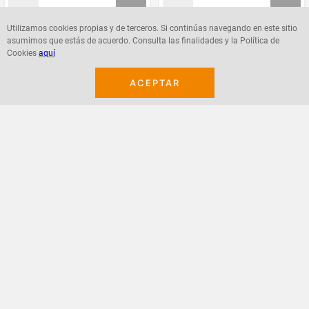
Utilizamos cookies propias y de terceros. Si continúas navegando en este sitio
asumimos que estás de acuerdo. Consulta las finalidades y la Política de
Agregar
Agregar
Cookies
aquí
ACEPTAR
¡Suscribete a nuestro newsletter!
Recibe las ofertas y novedades en tu buzón.
Acepto política de datos, términos y condiciones
Suscribirme