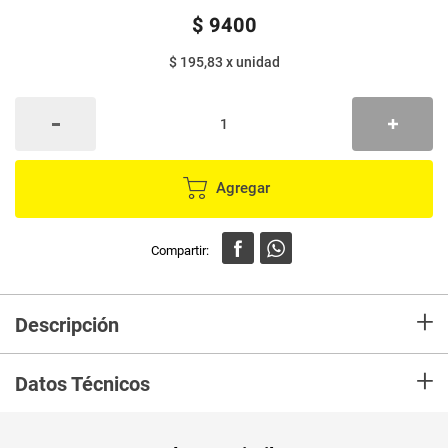
$
9400
$ 195,83
x
unidad
Agregar
+
Descripción
Infusión Panela en forma de cubos, sabores frutales, perfecto para
+
armonizar los frios dias y aportar la energia suficiente para el bienestar.
Datos Técnicos
Unidad de
un