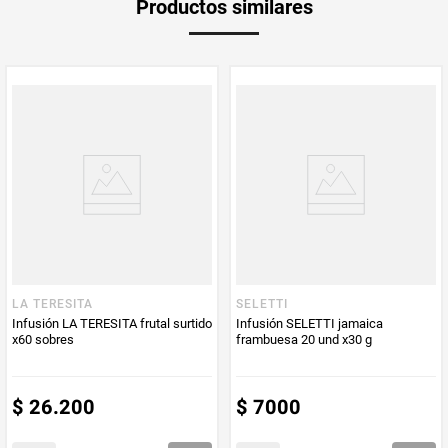
Productos similares
medida
Multiplicador
1
PUM - Medida
48
Peso Neto
48
Producto (kg)
PUM - Unidad
Unidad
de Medida
LA TERESITA
SELETTI
Infusión LA TERESITA frutal surtido
Infusión SELETTI jamaica
x60 sobres
frambuesa 20 und x30 g
$
26
.
200
$
7000