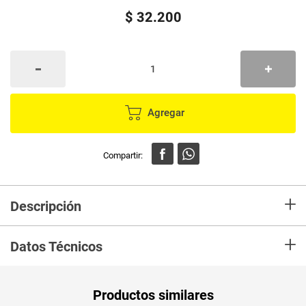
$
32
.
200
Agregar
+
Descripción
En mercaldas compra Arnés PRANA correa para mascotas ref. PR474
+
Datos Técnicos
Productos similares