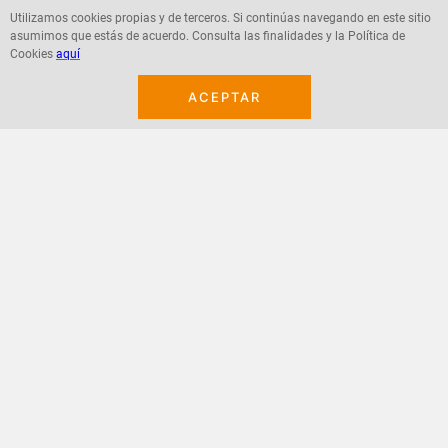
Utilizamos cookies propias y de terceros. Si continúas navegando en este sitio
asumimos que estás de acuerdo. Consulta las finalidades y la Política de
Agregar
Agregar
Cookies
aquí
ACEPTAR
¡Suscribete a nuestro newsletter!
Recibe las ofertas y novedades en tu buzón.
Acepto política de datos, términos y condiciones
Suscribirme
+
CONTACTANOS