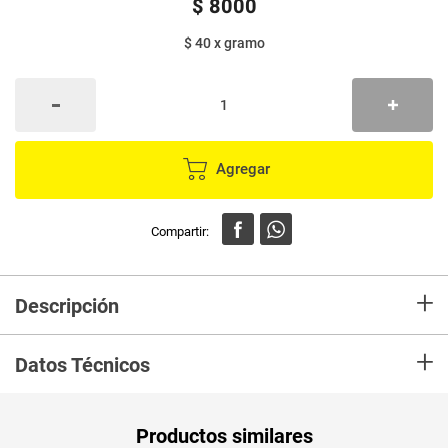
$
8000
$ 40
x
gramo
Agregar
+
Descripción
Deliciosa mezcla de leche y azúcar, ideal para acompañar obleas, brevas,
+
milhojas, tortas, helados, galletas, leche y quesos.
Datos Técnicos
Unidad de
un
Productos similares
medida