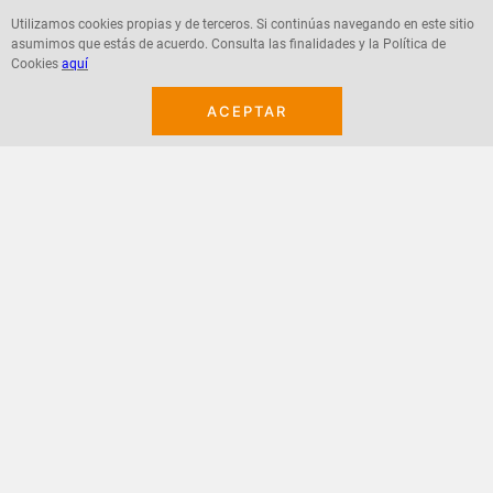
Utilizamos cookies propias y de terceros. Si continúas navegando en este sitio
asumimos que estás de acuerdo. Consulta las finalidades y la Política de
Agregar
Agregar
Cookies
aquí
ACEPTAR
¡Suscribete a nuestro newsletter!
Recibe las ofertas y novedades en tu buzón.
Acepto política de datos, términos y condiciones
Suscribirme
+
CONTACTANOS