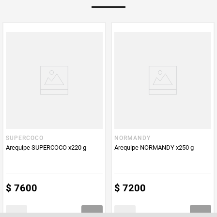
Multiplicador
1
PUM - Medida
220
Peso Neto
200
Producto (kg)
PUM - Unidad
Gramo
de Medida
SUPERCOCO
NORMANDY
Arequipe SUPERCOCO x220 g
Arequipe NORMANDY x250 g
$
7600
$
7200