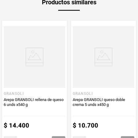
Productos similares
medida
Multiplicador
1
PUM - Medida
450
Peso Neto
450
Producto (kg)
PUM - Unidad
Gramo
de Medida
GRANSOLI
GRANSOLI
Origen
Queso
Arepa GRANSOLI rellena de queso
Arepa GRANSOLI queso doble
6 unds x540 g
crema 5 unds x450 g
$
14
.
400
$
10
.
700