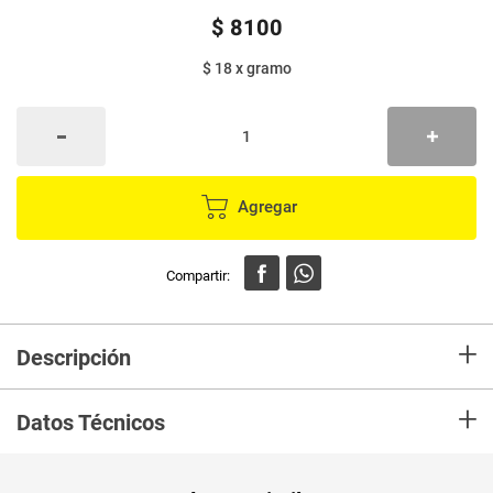
$
8100
$ 18
x
gramo
Agregar
+
Descripción
Arepa GRANSOLI rellena de queso,gustosamente natural,ideal para tus
+
desayunos o para acompañar las comidas que prefieras.
Datos Técnicos
Unidad de
un