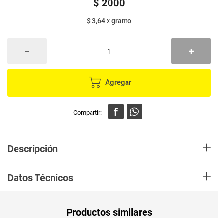
$
2000
$ 3,64
x
gramo
Agregar
+
Descripción
En mercaldas compra Arepa BUENAREPA x550 g
+
Datos Técnicos
Unidad de
gr
Productos similares
medida