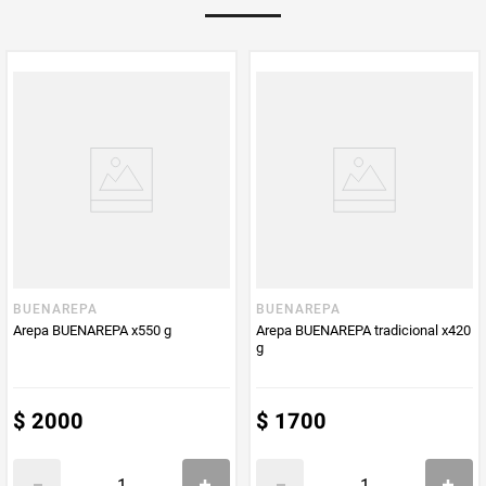
PUM - Medida
550
Peso Neto
550
Producto (kg)
PUM - Unidad
Gramo
de Medida
BUENAREPA
BUENAREPA
Arepa BUENAREPA x550 g
Arepa BUENAREPA tradicional x420
g
$
2000
$
1700