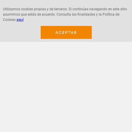
Utilizamos cookies propias y de terceros. Si continúas navegando en este sitio
asumimos que estás de acuerdo. Consulta las finalidades y la Política de
Agregar
Agregar
Cookies
aquí
ACEPTAR
¡Suscribete a nuestro newsletter!
Recibe las ofertas y novedades en tu buzón.
Acepto política de datos, términos y condiciones
Suscribirme
+
CONTACTANOS