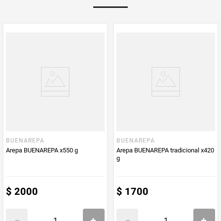
PUM - Medida
580
Peso Neto
580
Producto (kg)
PUM - Unidad
Gramo
de Medida
BUENAREPA
BUENAREPA
Arepa BUENAREPA x550 g
Arepa BUENAREPA tradicional x420
g
$
2000
$
1700