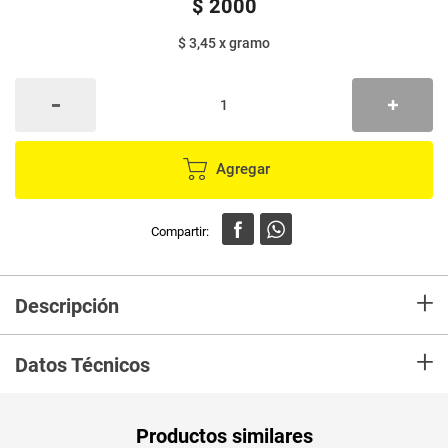
$
2000
$ 3,45
x
gramo
Agregar
+
Descripción
En mercaldas compra Arepa BUENAREPA pa rellenar x580 g
+
Datos Técnicos
Unidad de
gr
Productos similares
medida