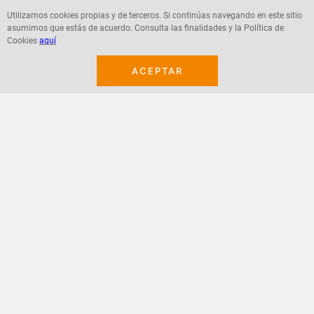
Utilizamos cookies propias y de terceros. Si continúas navegando en este sitio
asumimos que estás de acuerdo. Consulta las finalidades y la Política de
Agregar
Agregar
Cookies
aquí
ACEPTAR
¡Suscribete a nuestro newsletter!
Recibe las ofertas y novedades en tu buzón.
Acepto política de datos, términos y condiciones
Suscribirme
+
CONTACTANOS