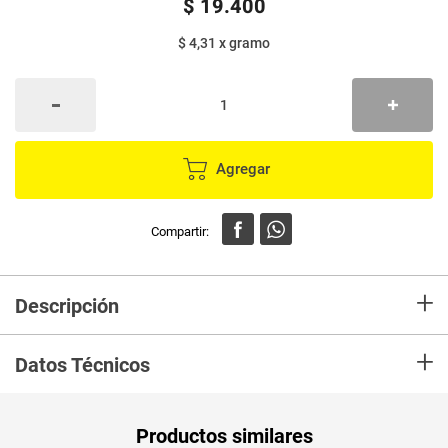
$
19
.
400
$ 4,31
x
gramo
Agregar
+
Descripción
En Mercaldas compra Arenilla para gatos FREEMIAU bolsa x4.500 g. en
+
Mercaldas, frescura y calidad.Lo recibiras en tu casa en las mejores
Datos Técnicos
condiciones.
Unidad de
un
Productos similares
medida