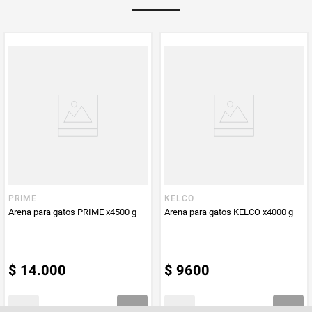
Multiplicador
1
PUM - Medida
4500
Peso Neto
4500
Producto (kg)
PUM - Unidad
Gramo
de Medida
PRIME
KELCO
Arena para gatos PRIME x4500 g
Arena para gatos KELCO x4000 g
$
14
.
000
$
9600