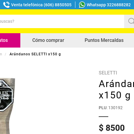
Venta telefónica (606) 8850505
Whatsapp 3226888282
uscas?
s buscados
atos
Cómo comprar
Puntos Mercaldas
ón
Arándanos SELETTI x150 g
SELETTI
Aránda
x150 g
PLU
:
130192
$
8500