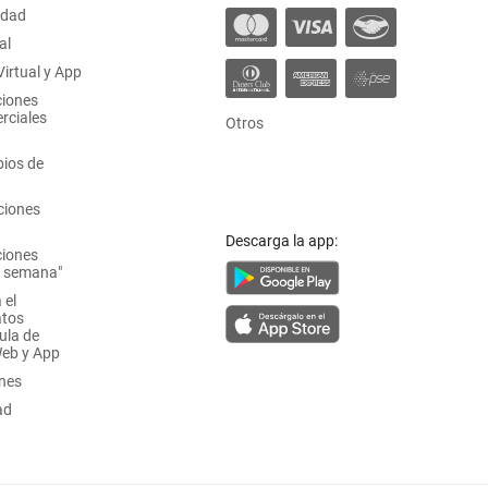
idad
al
irtual y App
ciones
rciales
Otros
ios de
ciones
Descarga la app:
ciones
a semana"
 el
atos
ula de
Web y App
ones
ad