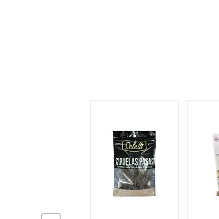
hogar
tecnología
moda
deportes
juguetería