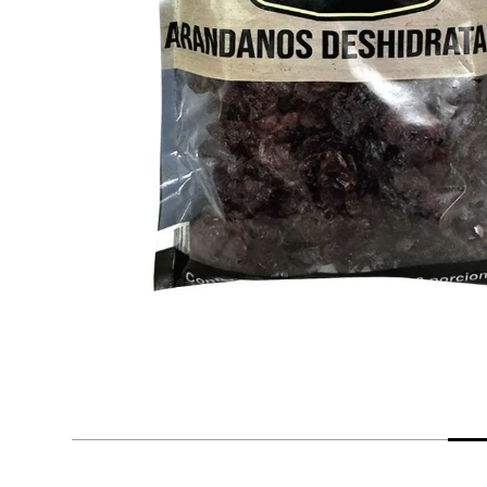
despensa
Arroz
Mantequilla
lácteos y refrigerados
vinos y licores
cuidado del bebé
mascotas
limpieza
cuidado personal
otros