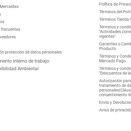
Política de Privac
 Mercaldas
Términos del Port
s
Términos Tienda V
nos
Términos y condi
 frecuentes
"Actividades come
vigentes"
oveedores
Garantías o Camb
Producto
ón protección de datos personales
Términos y Condi
ento interno de trabajo
Mercado Pago
ibilidad Ambiental
Términos y condi
"Descuentos de l
Autorización para
tratamiento de d
personales(Cláus
consentimiento 
Envío y Devoluci
Aviso de privacid