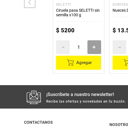
LA GRANJA
SELETTI
DORITA
Almendras LA GRANJA
Ciruela pasa SELETTI sin
Nueces 
x100 g
semilla x100 g
$
9600
$
5200
$
13
.
Agregar
Agregar
¡Suscríbete a nuestro newsletter!
Recibe las ofertas y novedades en tu buzón.
CONTACTANOS
NOSOTR