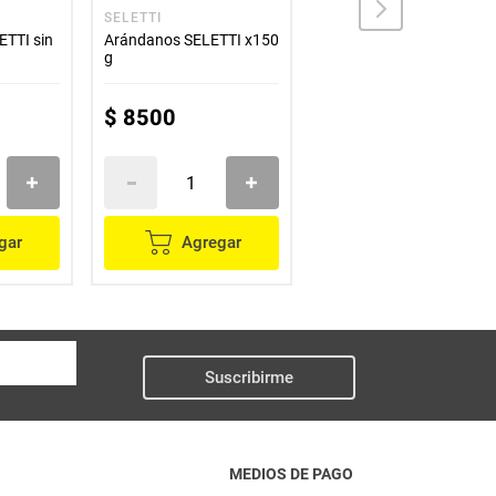
SELETTI
DEL ALBA
ETTI sin
Arándanos SELETTI x150
Almendras DEL ALBA
g
con sal marina x100 g
$
8500
$
15
.
300
gar
Agregar
Agregar
Suscribirme
MEDIOS DE PAGO