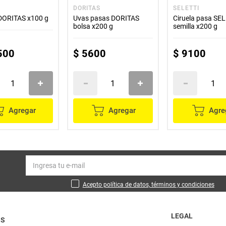
S
DORITAS
SELETTI
DORITAS x100 g
Uvas pasas DORITAS
Ciruela pasa SEL
bolsa x200 g
semilla x200 g
500
$
5600
$
9100
Agregar
Agregar
Agre
Acepto política de datos, términos y condiciones
LEGAL
OS