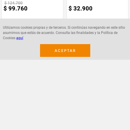
$
124
.
700
$
99
.
760
$
32
.
900
Utilizamos cookies propias y de terceros. Si continúas navegando en este sitio
asumimos que estás de acuerdo. Consulta las finalidades y la Política de
Cookies
aquí
Agregar
Agregar
ACEPTAR
¡Suscribete a nuestro newsletter!
Recibe las ofertas y novedades en tu buzón.
Acepto política de datos, términos y condiciones
Suscribirme