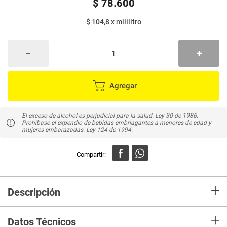
$
78
.
600
$ 104,8
x
mililitro
Agregar
El exceso de alcohol es perjudicial para la salud. Ley 30 de 1986.
Prohíbase el expendio de bebidas embriagantes a menores de edad y
mujeres embarazadas. Ley 124 de 1994.
+
Descripción
Coloma combina lo mejor del café de Colombia, con técnicas
+
tradicionales al mejor estilo Irlandés.
Datos Técnicos