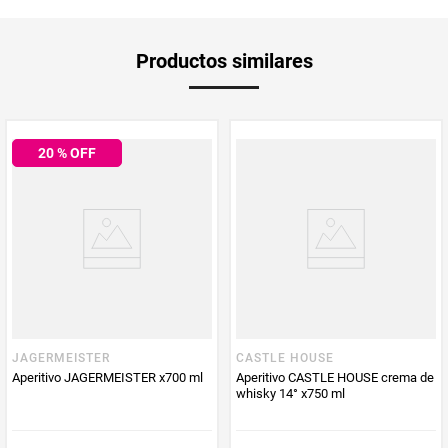
Unidad de
un
Productos similares
medida
Multiplicador
1
20
% OFF
PUM - Medida
750
Peso Neto
750
Producto (kg)
PUM - Unidad
Mililitro
de Medida
JAGERMEISTER
CASTLE HOUSE
Aperitivo JAGERMEISTER x700 ml
Aperitivo CASTLE HOUSE crema de
whisky 14° x750 ml