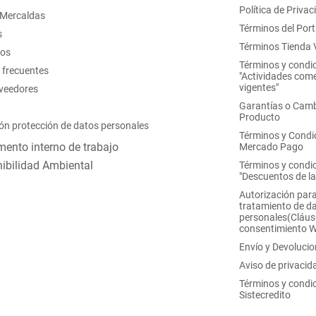
Política de Privac
 Mercaldas
Términos del Port
s
Términos Tienda V
nos
Términos y condi
 frecuentes
"Actividades come
vigentes"
oveedores
Garantías o Camb
Producto
ón protección de datos personales
Términos y Condi
ento interno de trabajo
Mercado Pago
ibilidad Ambiental
Términos y condi
"Descuentos de l
Autorización para
tratamiento de d
personales(Cláus
consentimiento 
Envío y Devoluci
Aviso de privacid
Términos y condi
Sistecredito