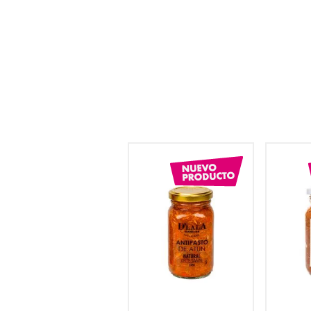
hogar
tecnología
moda
deportes
juguetería