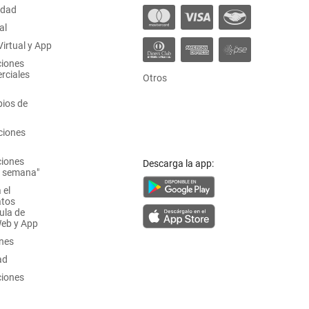
idad
al
irtual y App
ciones
rciales
Otros
ios de
ciones
ciones
Descarga la app:
a semana"
 el
atos
ula de
Web y App
ones
ad
ciones