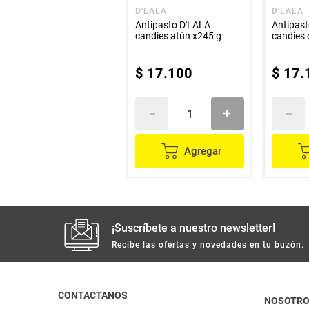
D'LALA
D'LALA
Antipasto D'LALA
Antipas
candies atún x245 g
candies 
$
17
.
100
$
17
.
Agregar
¡Suscríbete a nuestro newsletter!
Recibe las ofertas y novedades en tu buzón.
CONTACTANOS
NOSOTR