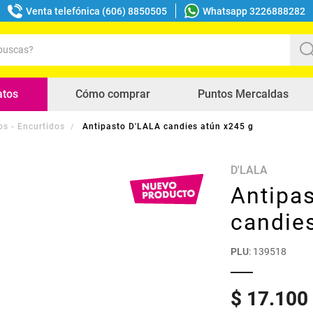
Venta telefónica (606) 8850505
Whatsapp 3226888282
uscas?
s buscados
atos
Cómo comprar
Puntos Mercaldas
os - Encurtidos
Antipasto D'LALA candies atún x245 g
D'LALA
Antipa
candie
PLU
:
139518
$
17
.
100