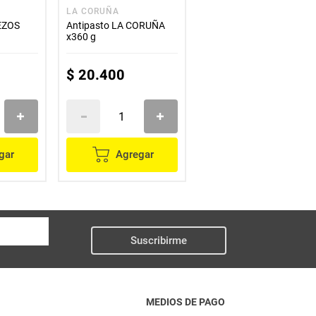
LA CORUÑA
EZOS
Antipasto LA CORUÑA
x360 g
$
20
.
400
gar
Agregar
Suscribirme
MEDIOS DE PAGO