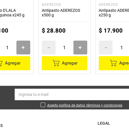
ADEREZOS
ADEREZOS
to D'LALA
Antipasto ADEREZOS
Antipasto ADER
quinoa x245 g
x500 g
x250 g
100
$
28
.
800
$
17
.
900
Agregar
Agregar
Agre
Acepto política de datos, términos y condiciones
LEGAL
OS