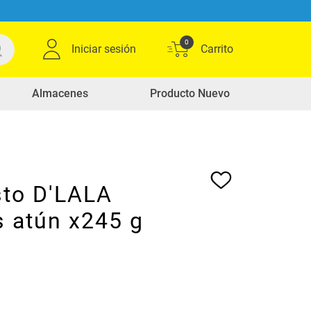
0
Iniciar sesión
Almacenes
Producto Nuevo
sto D'LALA
s atún x245 g