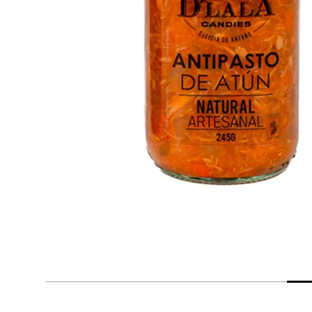
despensa
Arroz
Mantequilla
lácteos y refrigerados
vinos y licores
cuidado del bebé
mascotas
limpieza
cuidado personal
otros