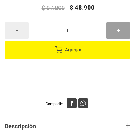
$
48
.
900
$
97
.
800
Agregar
+
Descripción