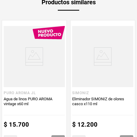
Productos similares
Producto (kg)
PUM - Unidad
Gramo
de Medida
PURO AROMA JL
SIMONIZ
Agua de linos PURO AROMA
Eliminador SIMONIZ de olores
vintage x60 ml
casco x110 ml
$
15
.
700
$
12
.
200