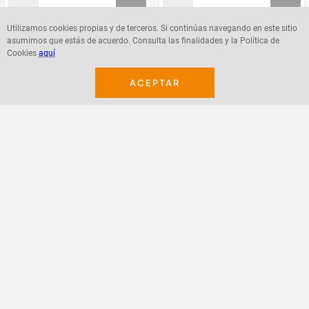
Utilizamos cookies propias y de terceros. Si continúas navegando en este sitio
asumimos que estás de acuerdo. Consulta las finalidades y la Política de
Agregar
Agregar
Cookies
aquí
ACEPTAR
¡Suscribete a nuestro newsletter!
Recibe las ofertas y novedades en tu buzón.
Acepto política de datos, términos y condiciones
Suscribirme