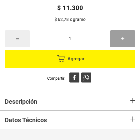
$
11
.
300
$ 62,78
x
gramo
Agregar
+
Descripción
En Mercaldas compra Ambientador GLADE cubo hawaiian breeze x180 g
+
Datos Técnicos
Peso Neto
180