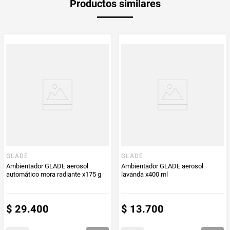
Productos similares
medida
Multiplicador
1
Peso Neto
270
Producto (kg)
PUM - Unidad
Mililitro
de Medida
GLADE
GLADE
Ambientador GLADE aerosol
Ambientador GLADE aerosol
automático mora radiante x175 g
lavanda x400 ml
$
29
.
400
$
13
.
700