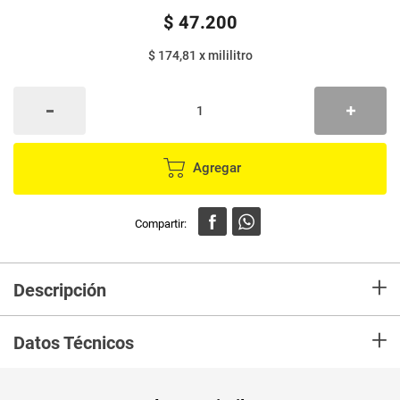
$
47
.
200
$ 174,81
x
mililitro
Agregar
+
Descripción
En Mercaldas compra Ambientador GLADE automático paraíso azul x270
+
ml + unidad decorativa
Datos Técnicos
Unidad de
un