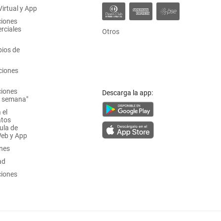
irtual y App
ciones
rciales
Otros
ios de
ciones
ciones
Descarga la app:
a semana"
 el
atos
ula de
Web y App
ones
ad
ciones