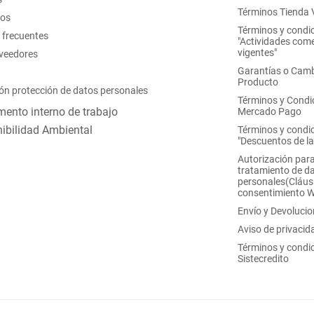
Términos Tienda V
nos
Términos y condi
 frecuentes
"Actividades come
vigentes"
oveedores
Garantías o Camb
Producto
ón protección de datos personales
Términos y Condi
ento interno de trabajo
Mercado Pago
ibilidad Ambiental
Términos y condi
"Descuentos de l
Autorización para
tratamiento de d
personales(Cláus
consentimiento 
Envío y Devoluci
Aviso de privacid
Términos y condi
Sistecredito