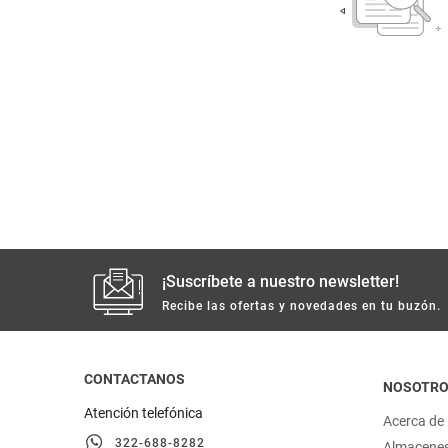
despensa
Arroz
Mantequilla
lácteos y refrigerados
vinos y licores
cuidado del bebé
mascotas
¡Suscríbete a nuestro newsletter!
limpieza
Recibe las ofertas y novedades en tu buzón.
cuidado personal
CONTACTANOS
NOSOTR
otros
Atención telefónica
Acerca de
322-688-8282
Almacene