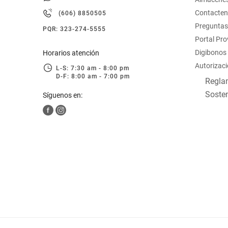
hogar
Contacte
(606) 8850505
Preguntas
PQR: 323-274-5555
tecnología
Portal Pr
Digibonos
Horarios atención
Autorizaci
moda
L-S: 7:30 am - 8:00 pm
D-F: 8:00 am - 7:00 pm
Reglam
Sosten
Síguenos en:
deportes
juguetería