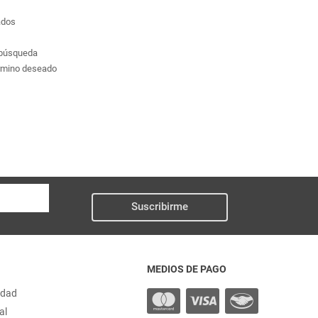
ados
a búsqueda
érmino deseado
Suscribirme
MEDIOS DE PAGO
idad
al