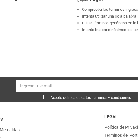
Comprueba los términos ingres
Intenta utilizar una sola palabra
Utiliza términos genéricos en l
Intenta buscar sinónimos del t
Acepto política de datos, términos y condiciones
LEGAL
OS
Política de Privac
 Mercaldas
Términos del Port
s