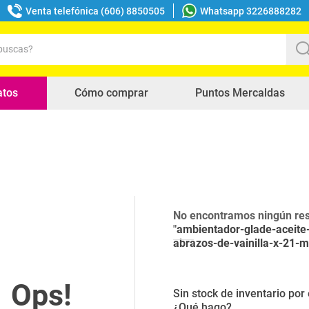
Venta telefónica (606) 8850505
Whatsapp 3226888282
uscas?
s buscados
atos
Cómo comprar
Puntos Mercaldas
No encontramos ningún res
"
ambientador-glade-aceite
abrazos-de-vainilla-x-21-m
Sin stock de inventario po
¿Qué hago?