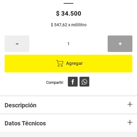
$
34
.
500
$ 547,62
x
mililitro
Agregar
+
Descripción
En Mercaldas compra Ambientador GLADE 3Un 21Ml Repuesto Abrazos
+
Vainilla Prec Esp Marca GLADE y recibelo en tu casa en minutos.
Datos Técnicos