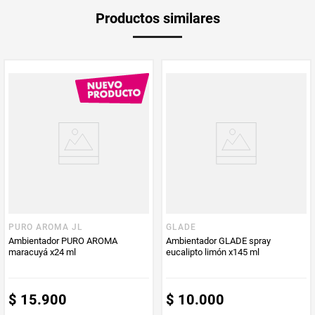
Unidad de
un
Productos similares
medida
Multiplicador
1
PUM - Medida
63
Peso Neto
63
Producto (kg)
PUM - Unidad
Mililitro
de Medida
PURO AROMA JL
GLADE
Ambientador PURO AROMA
Ambientador GLADE spray
maracuyá x24 ml
eucalipto limón x145 ml
$
15
.
900
$
10
.
000