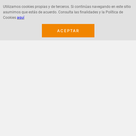
Utilizamos cookies propias y de terceros. Si continúas navegando en este sitio
asumimos que estás de acuerdo. Consulta las finalidades y la Política de
Agregar
Agregar
Cookies
aquí
ACEPTAR
¡Suscribete a nuestro newsletter!
Recibe las ofertas y novedades en tu buzón.
Acepto política de datos, términos y condiciones
Suscribirme
+
CONTACTANOS