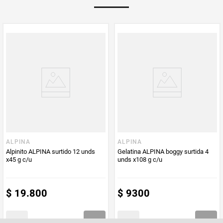
de zinc, hierro, ácido fólico, vitamina D y vitamina B12.
Multiplicador
1
PUM - Medida
180
Peso Neto
180
Producto (kg)
PUM - Unidad
Gramo
de Medida
ALPINA
ALPINA
Alpinito ALPINA surtido 12 unds
Gelatina ALPINA boggy surtida 4
x45 g c/u
unds x108 g c/u
$
19
.
800
$
9300