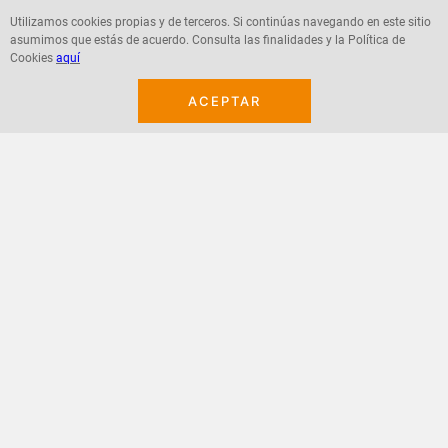
Utilizamos cookies propias y de terceros. Si continúas navegando en este sitio
asumimos que estás de acuerdo. Consulta las finalidades y la Política de
Agregar
Agregar
Cookies
aquí
ACEPTAR
¡Suscribete a nuestro newsletter!
Recibe las ofertas y novedades en tu buzón.
Acepto política de datos, términos y condiciones
Suscribirme
+
CONTACTANOS