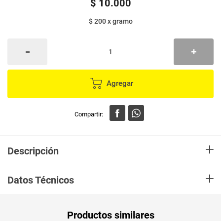
$
10
.
000
$ 200
x
gramo
Agregar
+
Descripción
En Mercaldas compra Almendras ITALO sin azúcar caja x50 g Marca
+
ITALO y recibelo en tu casa en minutos.
Datos Técnicos
Unidad de
un
Productos similares
medida