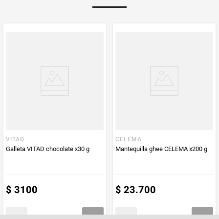
Multiplicador
1
PUM - Medida
50
Peso Neto
50
Producto (kg)
PUM - Unidad
Gramo
de Medida
VITAD
CELEMA
Galleta VITAD chocolate x30 g
Mantequilla ghee CELEMA x200 g
$
3100
$
23
.
700