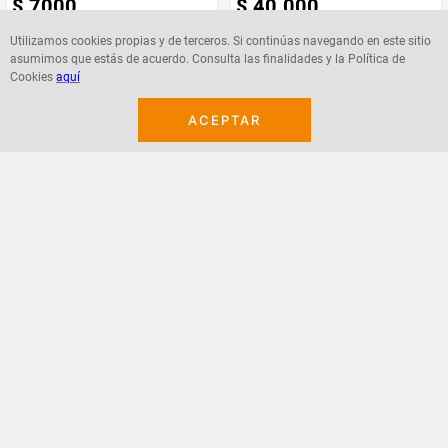
$
7000
$
40
.
000
Utilizamos cookies propias y de terceros. Si continúas navegando en este sitio
asumimos que estás de acuerdo. Consulta las finalidades y la Política de
Cookies
aquí
Agregar
Agregar
ACEPTAR
¡Suscribete a nuestro newsletter!
Recibe las ofertas y novedades en tu buzón.
Acepto política de datos, términos y condiciones
Suscribirme