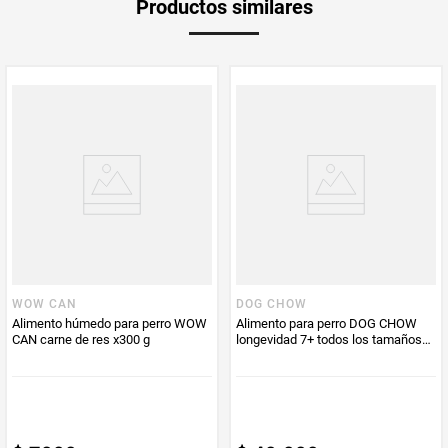
Productos similares
medida
Multiplicador
1
PUM - Medida
475
Peso Neto
475
Producto (kg)
PUM - Unidad
Gramo
de Medida
WOW CAN
DOG CHOW
Alimento húmedo para perro WOW
Alimento para perro DOG CHOW
CAN carne de res x300 g
longevidad 7+ todos los tamaños
x2000 g