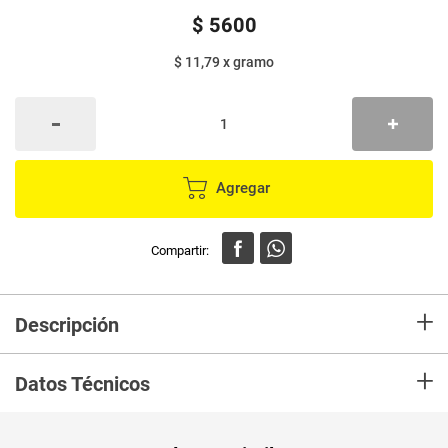
$
5600
$ 11,79
x
gramo
Agregar
+
Descripción
En Mercaldas compra Alimento Perro DOG CHOW 475 Cachor S V Minis
+
Peq 18 Bs Marca DOG CHOW y recibelo en tu casa en minutos.
Datos Técnicos
Unidad de
un