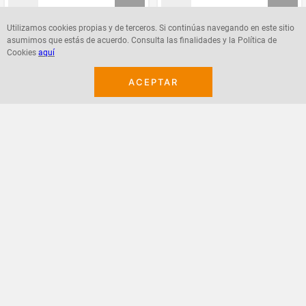
Utilizamos cookies propias y de terceros. Si continúas navegando en este sitio
asumimos que estás de acuerdo. Consulta las finalidades y la Política de
Agregar
Agregar
Cookies
aquí
ACEPTAR
¡Suscribete a nuestro newsletter!
Recibe las ofertas y novedades en tu buzón.
Acepto política de datos, términos y condiciones
Suscribirme