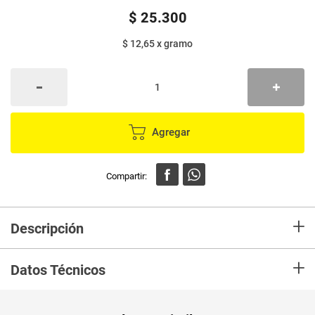
$
25
.
300
$ 12,65
x
gramo
Agregar
+
Descripción
En mercaldas compra Alimento para perro DOG CHOW adulto nutrición
+
reforzada x2000 g
Datos Técnicos
Unidad de
gr