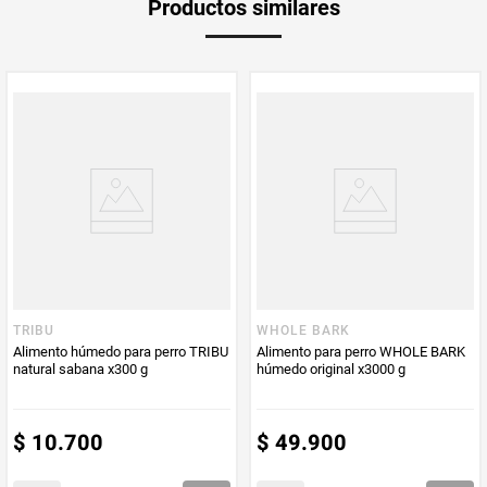
Productos similares
medida
PUM - Medida
2000
Peso Neto
2000
Producto (kg)
PUM - Unidad
Gramo
de Medida
TRIBU
WHOLE BARK
Alimento húmedo para perro TRIBU
Alimento para perro WHOLE BARK
natural sabana x300 g
húmedo original x3000 g
$
10
.
700
$
49
.
900