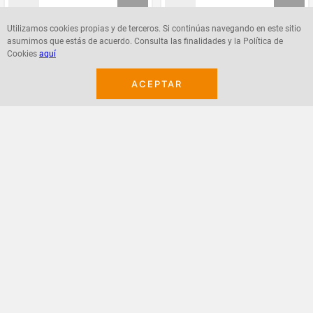
Utilizamos cookies propias y de terceros. Si continúas navegando en este sitio
asumimos que estás de acuerdo. Consulta las finalidades y la Política de
Agregar
Agregar
Cookies
aquí
ACEPTAR
¡Suscribete a nuestro newsletter!
Recibe las ofertas y novedades en tu buzón.
Acepto política de datos, términos y condiciones
Suscribirme