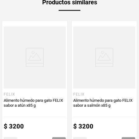
Productos similares
medida
PUM - Medida
78
Peso Neto
78
Producto (kg)
PUM - Unidad
Gramo
de Medida
FELIX
FELIX
Alimento húmedo para gato FELIX
Alimento húmedo para gato FELIX
sabor a atún x85 g
sabor a salmón x85 g
$
3200
$
3200