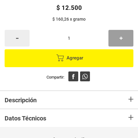
$
12
.
500
$ 160,26
x
gramo
Agregar
+
Descripción
+
INGREDIENTES:
Datos Técnicos
Agua, pescado blanco, camarón, almidón de papa, goma
guar, taurina y color caramelo.
Unidad de
gr