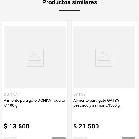
Productos similares
medida
PUM - Medida
78
Peso Neto
78
Producto (kg)
PUM - Unidad
Gramo
de Medida
DONKAT
GATSY
Alimento para gato DONKAT adulto
Alimento para gato GATSY
x1100 g
pescado y salmón x1500 g
$
13
.
500
$
21
.
500