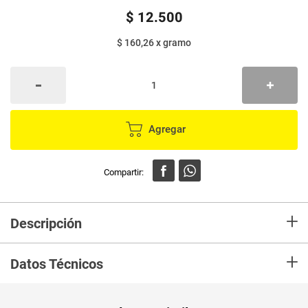
$
12
.
500
$ 160,26
x
gramo
Agregar
+
Descripción
+
INGREDIENTES:
Datos Técnicos
Agua, pavo, cordero, almidón de papa, goma guar, taurina,
extracto de té verde.
Unidad de
gr