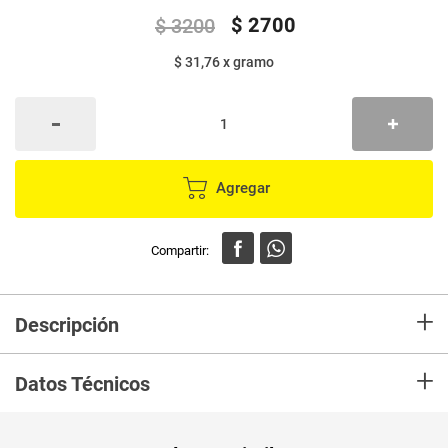
$
2700
$
3200
$ 31,76
x
gramo
Agregar
+
Descripción
A lo largo de su vida, nuestros amigos felinos tienen necesidades
+
nutricionales diferentes dependiendo de su edad. Con Whiskas 1+ Años le
Datos Técnicos
aportaremos una nutrición completa adaptada a gatos mayores de 1 año
para que tenga una piel y pelo sanos, y prevengamos problemas en su
tracto urinario. Además, su receta es ¡Mejor que nunca!
Unidad de
un