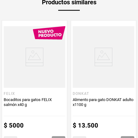
Productos similares
medida
Multiplicador
1
PUM - Medida
85
Peso Neto
85
Producto (kg)
PUM - Unidad
Gramo
de Medida
FELIX
DONKAT
Bocaditos para gatos FELIX
Alimento para gato DONKAT adulto
salmón x40 g
x1100 g
$
5000
$
13
.
500