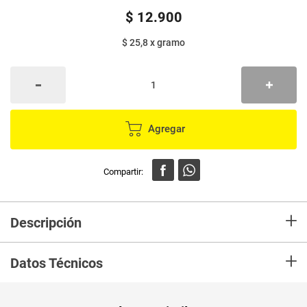
$
12
.
900
$ 25,8
x
gramo
Agregar
+
Descripción
En Mercaldas Compra Alimento para gato OH MAIGAT caseros x500 g
+
Datos Técnicos
Unidad de
un