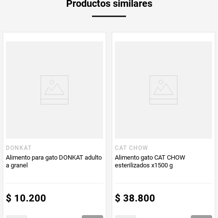
Productos similares
medida
Multiplicador
1
PUM - Medida
500
Peso Neto
500
Producto (kg)
PUM - Unidad
Gramo
de Medida
DONKAT
CAT CHOW
Contenido
Otro
Alimento para gato DONKAT adulto
Alimento gato CAT CHOW
a granel
esterilizados x1500 g
$
10
.
200
$
38
.
800