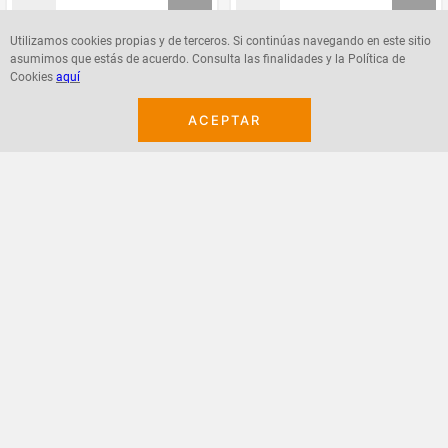
Utilizamos cookies propias y de terceros. Si continúas navegando en este sitio
asumimos que estás de acuerdo. Consulta las finalidades y la Política de
Agregar
Agregar
Cookies
aquí
ACEPTAR
¡Suscribete a nuestro newsletter!
Recibe las ofertas y novedades en tu buzón.
Acepto política de datos, términos y condiciones
Suscribirme