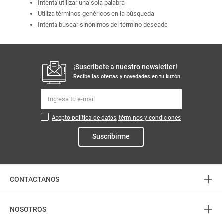
Intenta utilizar una sola palabra
Utiliza términos genéricos en la búsqueda
Intenta buscar sinónimos del término deseado
¡Suscribete a nuestro newsletter!
Recibe las ofertas y novedades en tu buzón.
Acepto política de datos, términos y condiciones
Suscribirme
+
CONTACTANOS
+
Atención telefónica
NOSOTROS
3226888282