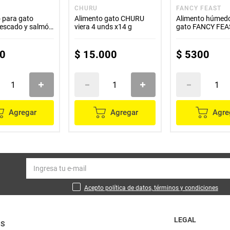
CHURU
FANCY FEAST
 para gato
Alimento gato CHURU
Alimento húmed
escado y salmón
viera 4 unds x14 g
gato FANCY FEA
casserole atún y salmón
x85 g
0
$
15
.
000
$
5300
Agregar
Agregar
Agre
Acepto política de datos, términos y condiciones
LEGAL
OS