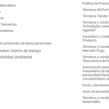
Política de Privac
 Mercaldas
Términos del Port
s
Términos Tienda V
nos
Términos y condi
 frecuentes
"Actividades come
vigentes"
oveedores
Garantías o Camb
Producto
ón protección de datos personales
Términos y Condi
ento interno de trabajo
Mercado Pago
ibilidad Ambiental
Términos y condi
"Descuentos de l
Autorización para
tratamiento de d
personales(Cláus
consentimiento 
Envío y Devoluci
Aviso de privacid
Términos y condi
Sistecredito