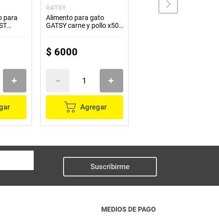
GATSY
NUTRECAT
o para
Alimento para gato
Alimento para gato
ST
GATSY carne y pollo x500
NUTRECAT premium
g
salmón x500 g
$
6000
$
10
.
100
gar
Agregar
Agregar
Suscribirme
MEDIOS DE PAGO