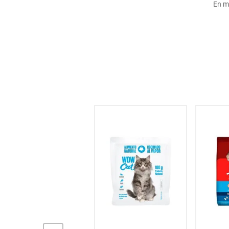
En m
hogar
tecnología
moda
deportes
juguetería