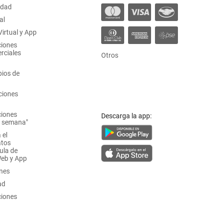
idad
al
irtual y App
ciones
rciales
Otros
ios de
ciones
ciones
Descarga la app:
a semana"
 el
atos
ula de
Web y App
ones
ad
ciones