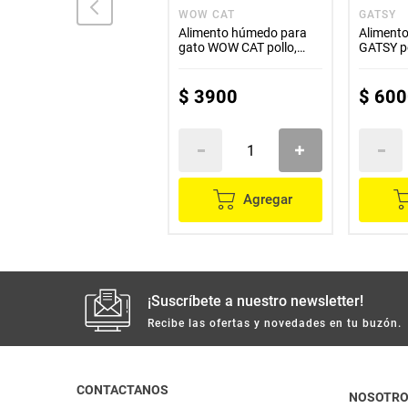
CAT CHOW
WOW CAT
GATSY
Alimento para gato CAT
Alimento húmedo para
Alimento
CHOW vida sana x3000 g
gato WOW CAT pollo,
GATSY p
salmón y ternera x100 g
x500 g
$
86
.
600
$
3900
$
600
Agregar
Agregar
¡Suscríbete a nuestro newsletter!
Recibe las ofertas y novedades en tu buzón.
CONTACTANOS
NOSOTR