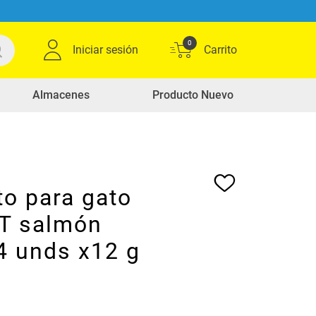
0
Iniciar sesión
Almacenes
Producto Nuevo
to para gato
T salmón
4 unds x12 g