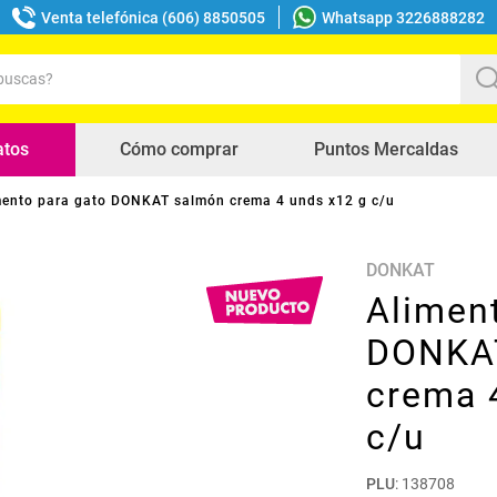
Venta telefónica (606) 8850505
Whatsapp 3226888282
uscas?
s buscados
atos
Cómo comprar
Puntos Mercaldas
mento para gato DONKAT salmón crema 4 unds x12 g c/u
DONKAT
Alimen
DONKA
crema 
c/u
PLU
:
138708