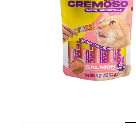
despensa
Arroz
Mantequilla
lácteos y refrigerados
vinos y licores
cuidado del bebé
mascotas
limpieza
cuidado personal
otros