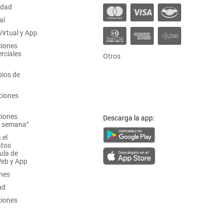
idad
al
irtual y App
ciones
rciales
Otros
ios de
ciones
ciones
Descarga la app:
a semana"
 el
atos
ula de
Web y App
ones
ad
ciones