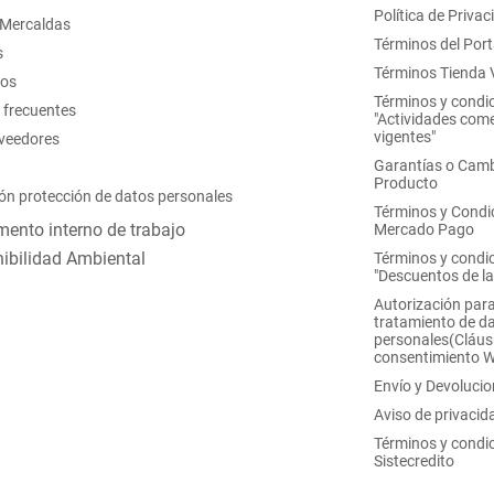
Política de Privac
 Mercaldas
Términos del Port
s
Términos Tienda V
nos
Términos y condi
 frecuentes
"Actividades come
vigentes"
oveedores
Garantías o Camb
Producto
ón protección de datos personales
Términos y Condi
ento interno de trabajo
Mercado Pago
ibilidad Ambiental
Términos y condi
"Descuentos de l
Autorización para
tratamiento de d
personales(Cláus
consentimiento 
Envío y Devoluci
Aviso de privacid
Términos y condi
Sistecredito