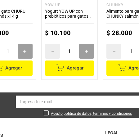
YOW UP
CHUNKY
o gato CHURU
Yogurt YOW UP con
Alimento para g
unds x14 g
prebióticos para gatos
CHUNKY salmón 
x85 g
x1500 g
000
$
10
.
100
$
28
.
000
Agregar
Agregar
Agre
Acepto política de datos, términos y condiciones
LEGAL
OS