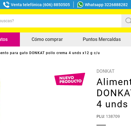
Venta telefónica (606) 8850505
Whatsapp 3226888282
uscas?
s buscados
atos
Cómo comprar
Puntos Mercaldas
mento para gato DONKAT pollo crema 4 unds x12 g c/u
DONKAT
Alimen
DONKAT
4 unds
PLU
:
138709