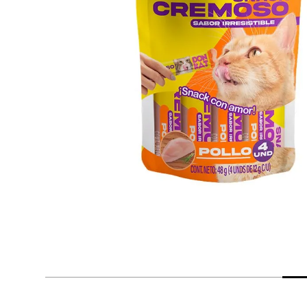
despensa
Arroz
Mantequilla
lácteos y refrigerados
vinos y licores
cuidado del bebé
mascotas
limpieza
cuidado personal
otros