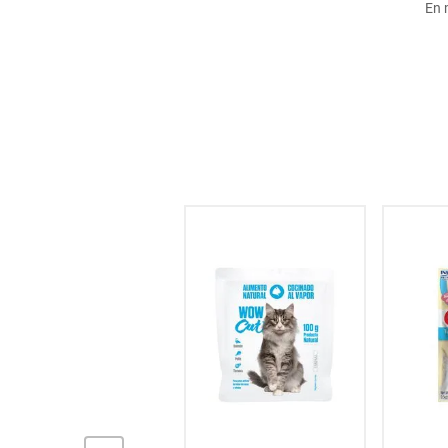
En 
hogar
tecnología
moda
deportes
juguetería