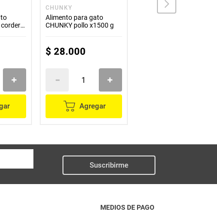
CHUNKY
MIKCAT
ato
Alimento para gato
Alimento humedo
cordero
CHUNKY pollo x1500 g
MIKCAT cachorro carne
x85 g
$
28
.
000
$
3100
gar
Agregar
Agregar
Suscribirme
MEDIOS DE PAGO