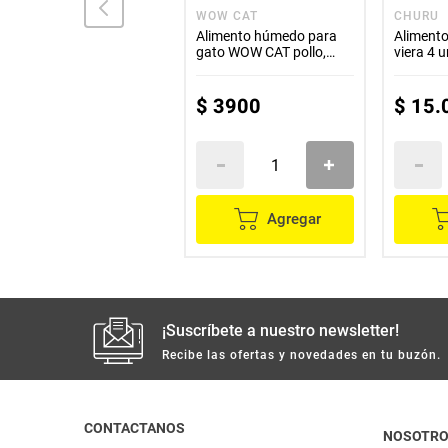
GATSY
WOW CAT
CHURU
Alimento para gato
Alimento húmedo para
Aliment
GATSY pescado a granel
gato WOW CAT pollo,
viera 4 
salmón y ternera x100 g
$
9400
$
3900
$
15
.
Agregar
Agregar
¡Suscríbete a nuestro newsletter!
Recibe las ofertas y novedades en tu buzón.
CONTACTANOS
NOSOTR