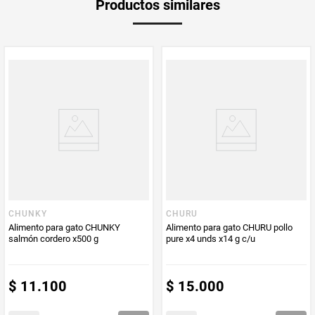
Productos similares
medida
PUM - Medida
56
Peso Neto
56
Producto (kg)
PUM - Unidad
Gramo
de Medida
CHUNKY
CHURU
Alimento para gato CHUNKY
Alimento para gato CHURU pollo
salmón cordero x500 g
pure x4 unds x14 g c/u
$
11
.
100
$
15
.
000