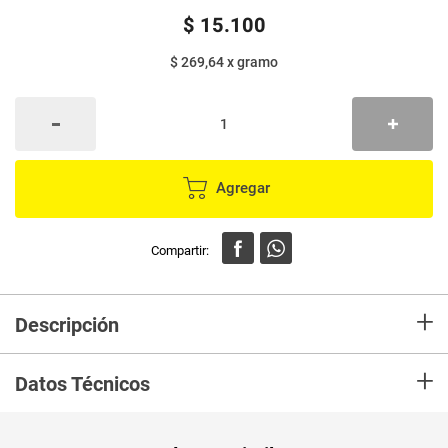
$
15
.
100
$ 269,64
x
gramo
Agregar
+
Descripción
En mercaldas compra Alimento para gato CHURU húmedo pollo y vieira 4
+
unds x14 g c/u
Datos Técnicos
Unidad de
gr