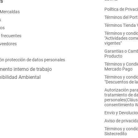
OS
Política de Privac
 Mercaldas
Términos del Port
s
Términos Tienda V
nos
Términos y condi
 frecuentes
"Actividades come
vigentes"
oveedores
Garantías o Camb
Producto
ón protección de datos personales
Términos y Condi
ento interno de trabajo
Mercado Pago
ibilidad Ambiental
Términos y condi
"Descuentos de l
Autorización para
tratamiento de d
personales(Cláus
consentimiento 
Envío y Devoluci
Aviso de privacid
Términos y condi
Sistecredito