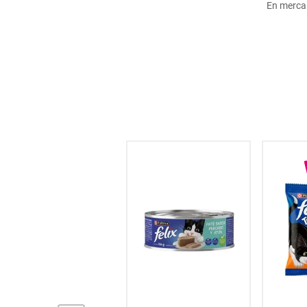
En merca
hogar
tecnología
moda
deportes
juguetería