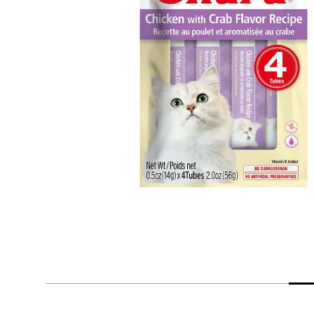
despensa
Arroz
Mantequilla
lácteos y refrigerados
vinos y licores
cuidado del bebé
mascotas
limpieza
cuidado personal
otros