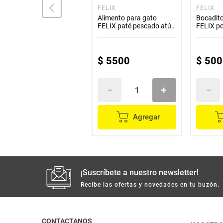
CAT CHOW
FELIX
FELIX
Alimento para gato CAT
Alimento para gato
Bocadito
CHOW hogareño x1500 g
FELIX paté pescado atún
FELIX po
x156 g
$
39
.
800
$
5500
$
500
Agregar
Agregar
¡Suscríbete a nuestro newsletter!
Recibe las ofertas y novedades en tu buzón.
CONTACTANOS