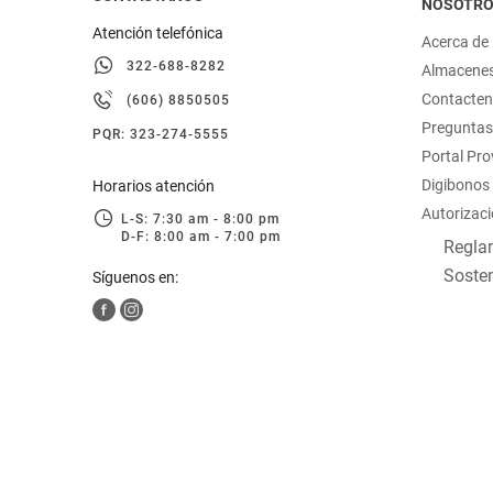
NOSOTR
Atención telefónica
Acerca de
322-688-8282
Almacene
Contacte
(606) 8850505
Preguntas
PQR: 323-274-5555
Portal Pr
Digibonos
Horarios atención
Autorizaci
L-S: 7:30 am - 8:00 pm
D-F: 8:00 am - 7:00 pm
Reglam
Sosten
Síguenos en: