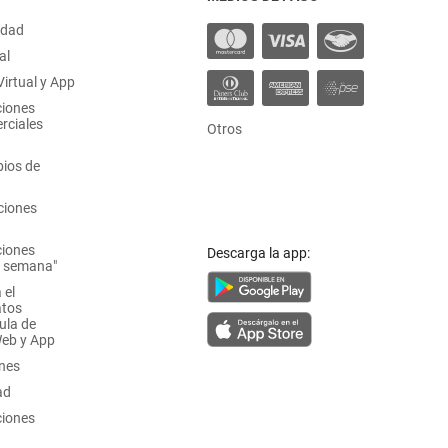
idad
al
irtual y App
ciones
rciales
Otros
ios de
ciones
ciones
Descarga la app:
a semana"
 el
atos
ula de
Web y App
ones
ad
ciones