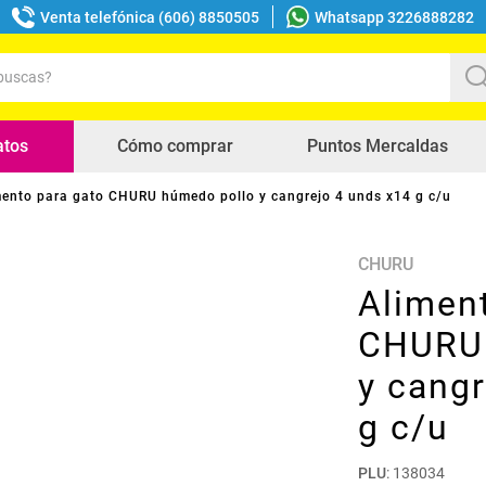
Venta telefónica (606) 8850505
Whatsapp 3226888282
uscas?
s buscados
atos
Cómo comprar
Puntos Mercaldas
mento para gato CHURU húmedo pollo y cangrejo 4 unds x14 g c/u
CHURU
Alimen
CHURU 
y cangr
g c/u
PLU
:
138034