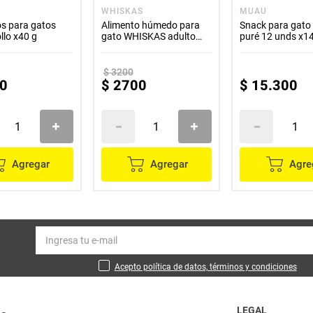
WHISKAS
MUAU
s para gatos
Alimento húmedo para
Snack para gat
llo x40 g
gato WHISKAS adulto
puré 12 unds x14
sabor a salmón x85 g
$
3200
0
$
2700
$
15
.
300
Agregar
Agregar
Agre
Acepto política de datos, términos y condiciones
LEGAL