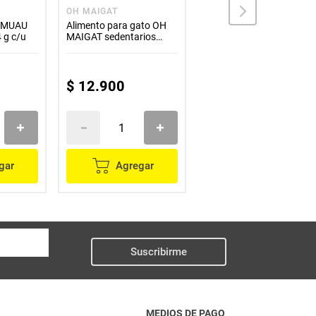
OH MAIGAT
FELIX
o MUAU
Alimento para gato OH
Alimento para gato
 g c/u
MAIGAT sedentarios
FELIX paté pavo
x500 g
menudencias x156 g
$
12
.
900
$
5500
gar
Agregar
Agregar
Suscribirme
MEDIOS DE PAGO