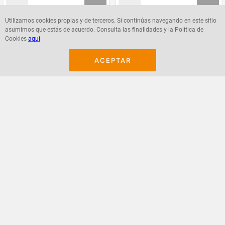
Utilizamos cookies propias y de terceros. Si continúas navegando en este sitio
asumimos que estás de acuerdo. Consulta las finalidades y la Política de
Agregar
Agregar
Cookies
aquí
ACEPTAR
¡Suscribete a nuestro newsletter!
Recibe las ofertas y novedades en tu buzón.
Acepto política de datos, términos y condiciones
Suscribirme