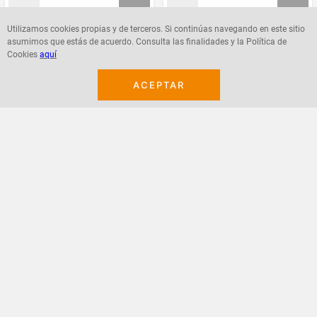
Utilizamos cookies propias y de terceros. Si continúas navegando en este sitio
asumimos que estás de acuerdo. Consulta las finalidades y la Política de
Agregar
Agregar
Cookies
aquí
ACEPTAR
¡Suscribete a nuestro newsletter!
Recibe las ofertas y novedades en tu buzón.
Acepto política de datos, términos y condiciones
Suscribirme