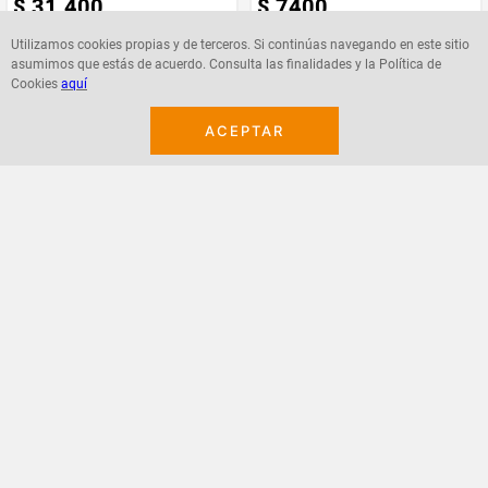
$
31
.
400
$
7400
Utilizamos cookies propias y de terceros. Si continúas navegando en este sitio
asumimos que estás de acuerdo. Consulta las finalidades y la Política de
Cookies
aquí
Agregar
Agregar
ACEPTAR
¡Suscribete a nuestro newsletter!
Recibe las ofertas y novedades en tu buzón.
Acepto política de datos, términos y condiciones
Suscribirme