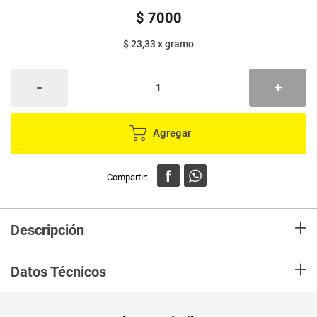
$
7000
$ 23,33
x
gramo
Agregar
+
Descripción
La Dieta Baja en proteína WOW CAN es un alimento de alto valor
+
nutricional. Mantiene el adecuado funcionamiento del riñón por cuenta de
Datos Técnicos
la utilización de diuréticos naturales y gracias a un nivel moderado de
proteína y micro minerales.
Peso Neto
300