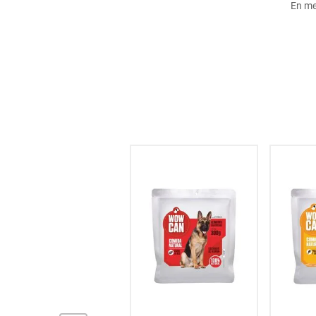
En me
hogar
tecnología
moda
deportes
juguetería