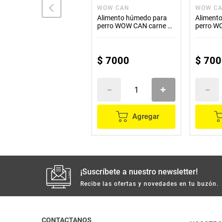
DONKAN
WOW CAN
WOW C
Alimento para perro
Alimento húmedo para
Aliment
DONKAN adultos carne y
perro WOW CAN carne de
perro W
cereales x500 g
res x300 g
ternera 
$
4000
$
7000
$
700
Agregar
Agregar
¡Suscríbete a nuestro newsletter!
Recibe las ofertas y novedades en tu buzón.
CONTACTANOS