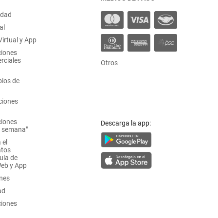
idad
al
irtual y App
ciones
rciales
Otros
ios de
ciones
ciones
Descarga la app:
a semana"
 el
atos
ula de
Web y App
ones
ad
ciones