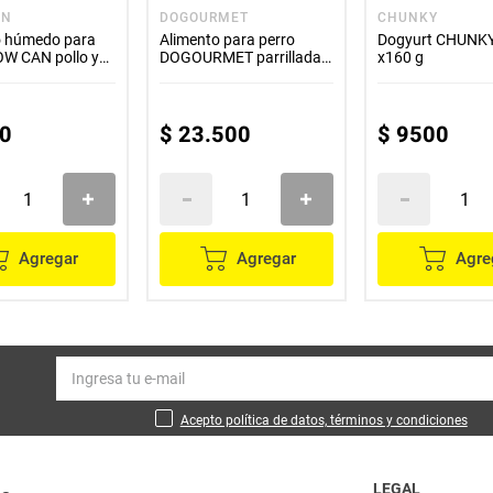
AN
DOGOURMET
CHUNKY
o húmedo para
Alimento para perro
Dogyurt CHUNKY
OW CAN pollo y
DOGOURMET parrillada
x160 g
x300 g
mixta x2000 g
0
$
23
.
500
$
9500
Agregar
Agregar
Agre
Acepto política de datos, términos y condiciones
LEGAL