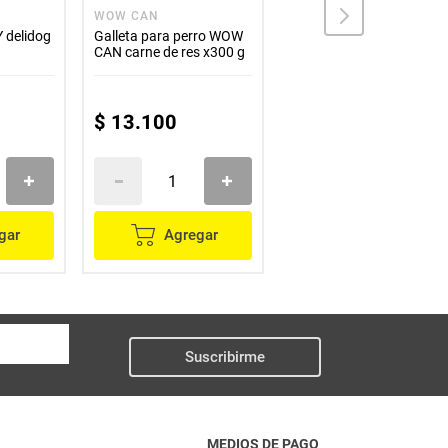
WOW CAN
PEGAT
 delidog
Galleta para perro WOW
Hueso PEGAT H3 precio
CAN carne de res x300 g
especial
$
13
.
100
$
3200
gar
Agregar
Agregar
Suscribirme
MEDIOS DE PAGO