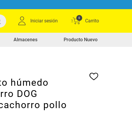
0
Iniciar sesión
Almacenes
Producto Nuevo
to húmedo
erro DOG
achorro pollo