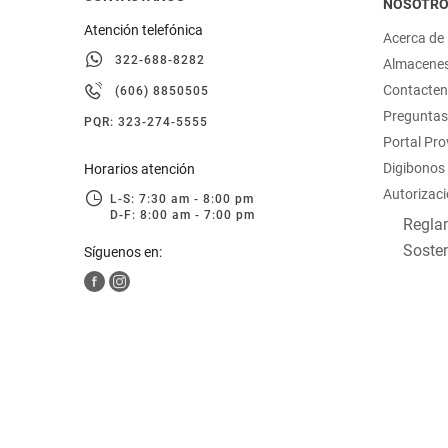
NOSOTR
Atención telefónica
Acerca de
322-688-8282
Almacene
Contacte
(606) 8850505
Preguntas
PQR: 323-274-5555
Portal Pr
Digibonos
Horarios atención
Autorizaci
L-S: 7:30 am - 8:00 pm
D-F: 8:00 am - 7:00 pm
Reglam
Sosten
Síguenos en: