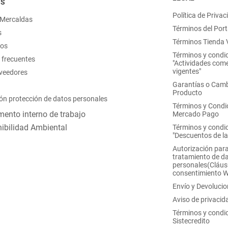
OS
Política de Privac
 Mercaldas
Términos del Port
s
Términos Tienda V
nos
Términos y condi
 frecuentes
"Actividades come
vigentes"
oveedores
Garantías o Camb
Producto
ón protección de datos personales
Términos y Condi
ento interno de trabajo
Mercado Pago
ibilidad Ambiental
Términos y condi
"Descuentos de l
Autorización para
tratamiento de d
personales(Cláus
consentimiento 
Envío y Devoluci
Aviso de privacid
Términos y condi
Sistecredito