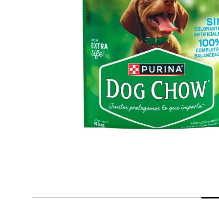
despensa
Arroz
Mantequilla
lácteos y refrigerados
vinos y licores
cuidado del bebé
mascotas
limpieza
cuidado personal
otros