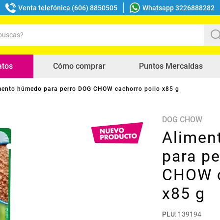
Venta telefónica (606) 8850505
Whatsapp 3226888282
uscas?
s buscados
atos
Cómo comprar
Puntos Mercaldas
mento húmedo para perro DOG CHOW cachorro pollo x85 g
DOG CHOW
Alimen
para p
CHOW c
x85 g
PLU
:
139194