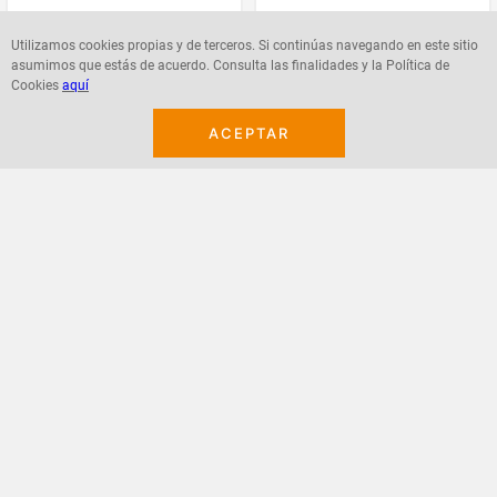
Utilizamos cookies propias y de terceros. Si continúas navegando en este sitio
asumimos que estás de acuerdo. Consulta las finalidades y la Política de
Cookies
aquí
Agregar
Agregar
ACEPTAR
¡Suscribete a nuestro newsletter!
Recibe las ofertas y novedades en tu buzón.
Acepto política de datos, términos y condiciones
Suscribirme