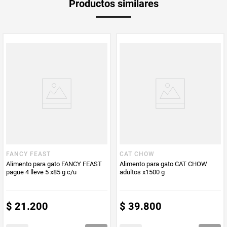
Productos similares
medida
Multiplicador
1
PUM - Medida
85
Peso Neto
85
Producto (kg)
PUM - Unidad
Gramo
de Medida
FANCY FEAST
CAT CHOW
Alimento para gato FANCY FEAST
Alimento para gato CAT CHOW
pague 4 lleve 5 x85 g c/u
adultos x1500 g
$
21
.
200
$
39
.
800