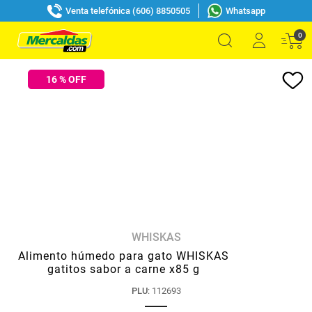
Venta telefónica (606) 8850505
Whatsapp
0
16
% OFF
WHISKAS
Alimento húmedo para gato WHISKAS
gatitos sabor a carne x85 g
PLU
:
112693