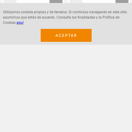
Utilizamos cookies propias y de terceros. Si continúas navegando en este sitio
asumimos que estás de acuerdo. Consulta las finalidades y la Política de
Agregar
Agregar
Cookies
aquí
ACEPTAR
¡Suscribete a nuestro newsletter!
Recibe las ofertas y novedades en tu buzón.
Acepto política de datos, términos y condiciones
Suscribirme