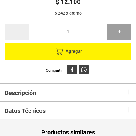
$
12
.
100
$ 242
x
gramo
Agregar
+
Descripción
Alfajor BITES by milah's blanco x50 g
+
Datos Técnicos
Peso Neto
50
Productos similares
Producto (kg)