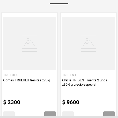
PUM - Unidad
Gramo
de Medida
TRULULU
TRIDENT
Gomas TRULULU fresitas x70 g
Chicle TRIDENT menta 2 unds
x30.6 g precio especial
$
2300
$
9600