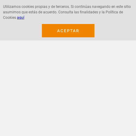
Utilizamos cookies propias y de terceros. Si continúas navegando en este sitio
asumimos que estás de acuerdo. Consulta las finalidades y la Política de
Agregar
Agregar
Cookies
aquí
ACEPTAR
¡Suscribete a nuestro newsletter!
Recibe las ofertas y novedades en tu buzón.
Acepto política de datos, términos y condiciones
Suscribirme
+
CONTACTANOS