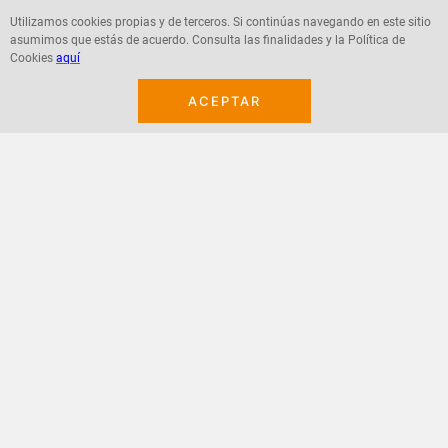
Utilizamos cookies propias y de terceros. Si continúas navegando en este sitio
asumimos que estás de acuerdo. Consulta las finalidades y la Política de
Cookies
aquí
Agregar
Agregar
ACEPTAR
¡Suscribete a nuestro newsletter!
Recibe las ofertas y novedades en tu buzón.
Acepto política de datos, términos y condiciones
Suscribirme