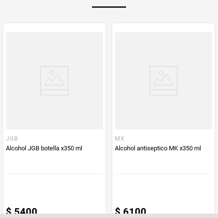
Multiplicador
1
PUM - Medida
350
Peso Neto
350
Producto (kg)
PUM - Unidad
Mililitro
de Medida
JGB
MK
Alcohol JGB botella x350 ml
Alcohol antiseptico MK x350 ml
$
5400
$
6100