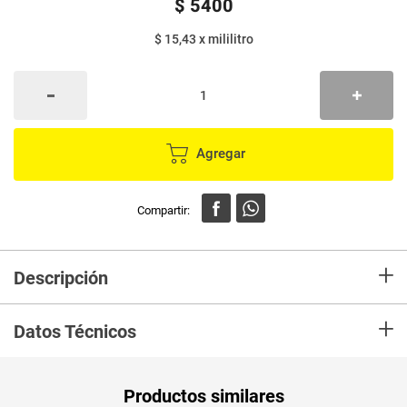
$
5400
$ 15,43
x
mililitro
Agregar
+
Descripción
+
Datos Técnicos
Unidad de
ml
Productos similares
medida